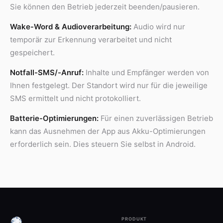
Sie können den Betrieb jederzeit beenden/pausieren.
Wake-Word & Audioverarbeitung:
Audio wird nur
temporär zur Erkennung verarbeitet und nicht
gespeichert.
Notfall-SMS/-Anruf:
Inhalte und Empfänger werden von
Ihnen festgelegt. Der Standort wird nur für die jeweilige
SMS ermittelt und nicht protokolliert.
Batterie-Optimierungen:
Für einen zuverlässigen Betrieb
kann das Ausnehmen der App aus Akku-Optimierungen
erforderlich sein. Dies steuern Sie selbst in Android.
PRODUKT