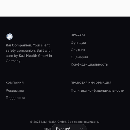
ПРОДУКТ
Функции
Kai Companion
. Your silent
Спутник
safety companion. Built with
care by
Ka.I Health
GmbH in
Сценарии
Germany.
Конфиденциальность
КОМПАНИЯ
ПРАВОВАЯ ИНФОРМАЦИЯ
Реквизиты
Политика конфиденциальности
Поддержка
© 2026 Ka.I Health GmbH. Все права защищены.
ЯЗЫК